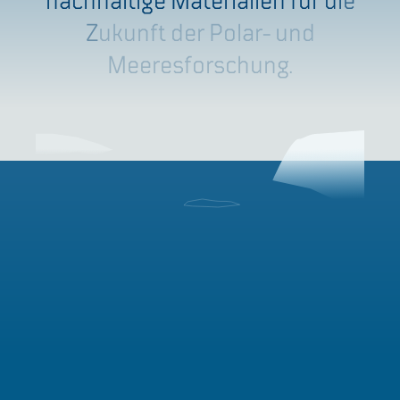
n
a
c
h
h
a
l
t
i
g
e
M
a
t
e
r
i
a
l
i
e
n
f
ü
r
d
i
e
Z
u
k
u
n
f
t
d
e
r
P
o
l
a
r
-
u
n
d
M
e
e
r
e
s
f
o
r
s
c
h
u
n
g
.