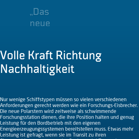
„Das
neue
Schiff
ist
Volle Kraft Richtung
ein
Nachhaltigkeit
Zeichen
für
nachhaltige
Nur wenige Schiffstypen müssen so vielen verschiedenen
Schifffahrt.“
Anforderungen gerecht werden wie ein Forschungs-Eisbrecher.
Die neue Polarstern wird zeitweise als schwimmende
Christian
Forschungsstation dienen, die ihre Position halten und genug
Leistung für den Bordbetrieb mit den eigenen
Freudinger
Energieerzeugungssystemen bereitstellen muss. Etwas mehr
Teilprojektleitung
Leistung ist gefragt, wenn sie im Transit zu ihren
Nachhaltigkeit
© Alfred-Wegener-Institut