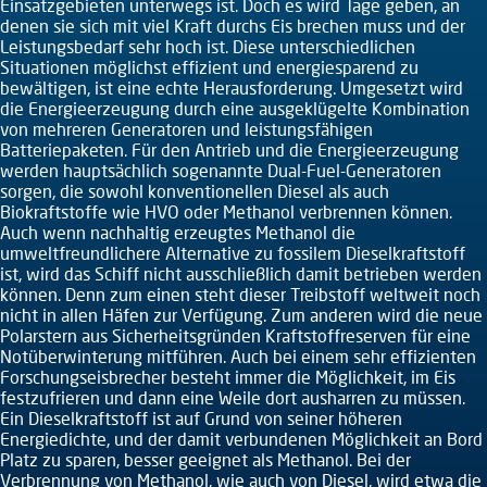
Einsatzgebieten unterwegs ist. Doch es wird Tage geben, an
denen sie sich mit viel Kraft durchs Eis brechen muss und der
Leistungsbedarf sehr hoch ist. Diese unterschiedlichen
Situationen möglichst effizient und energiesparend zu
bewältigen, ist eine echte Herausforderung. Umgesetzt wird
die Energieerzeugung durch eine ausgeklügelte Kombination
von mehreren Generatoren und leistungsfähigen
Batteriepaketen. Für den Antrieb und die Energieerzeugung
werden hauptsächlich sogenannte Dual-Fuel-Generatoren
sorgen, die sowohl konventionellen Diesel als auch
Biokraftstoffe wie HVO oder Methanol verbrennen können.
Auch wenn nachhaltig erzeugtes Methanol die
umweltfreundlichere Alternative zu fossilem Dieselkraftstoff
ist, wird das Schiff nicht ausschließlich damit betrieben werden
können. Denn zum einen steht dieser Treibstoff weltweit noch
nicht in allen Häfen zur Verfügung. Zum anderen wird die neue
Polarstern aus Sicherheitsgründen Kraftstoffreserven für eine
Notüberwinterung mitführen. Auch bei einem sehr effizienten
Forschungseisbrecher besteht immer die Möglichkeit, im Eis
festzufrieren und dann eine Weile dort ausharren zu müssen.
Ein Dieselkraftstoff ist auf Grund von seiner höheren
Energiedichte, und der damit verbundenen Möglichkeit an Bord
Platz zu sparen, besser geeignet als Methanol. Bei der
Verbrennung von Methanol, wie auch von Diesel, wird etwa die