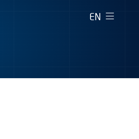
EN
Startseite
Das neue Schiff
Highlights an Bord
Nachhaltigkeit
Das Bauprojekt
Pressebereich
Barrierefreiheit
Leichte Sprache
Gebärdensprache
Impressum
Datenschutz