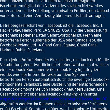
kommunizieren und im virtuellen Raum zu interagieren.
Facebook ermöglicht den Nutzern des sozialen Netzwerkes
unter anderem die Erstellung von privaten Profilen, den Upload
von Fotos und eine Vernetzung über Freundschaftsanfragen.
Betreibergesellschaft von Facebook ist die Facebook, Inc., 1
Hacker Way, Menlo Park, CA 94025, USA. Für die Verarbeitung
personenbezogener Daten Verantwortlicher ist, wenn eine
betroffene Person außerhalb der USA oder Kanada lebt, die
Facebook Ireland Ltd., 4 Grand Canal Square, Grand Canal
Harbour, Dublin 2, Ireland.
Durch jeden Aufruf einer der Einzelseiten, die durch den für die
Verarbeitung Verantwortlichen betrieben wird und auf welcher
eine Facebook-Komponente (Facebook-Plug-In) integriert
wurde, wird der Internetbrowser auf dem System der
betroffenen Person automatisch durch die jeweilige Facebook-
Komponente veranlasst, eine Darstellung der entsprechenden
Facebook-Komponente von Facebook herunterzuladen. Eine
Gesamtübersicht über alle Facebook-Plug-Ins kann unter
https://developers.facebook.com/docs/plugins/?locale=de_DE
abgerufen werden. Im Rahmen dieses technischen Verfahrens
erhält Facebook Kenntnis darüber, welche konkrete Unterseite